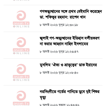
গণঅভ্যুত্থানের সঙ্গে প্রথম বেইমানি করেছেন
ডা. শফিকুর রহমান: রাশেদ খান
৮ আগস্ট ২০২৬ দুপুর ১২:৩০:১৮
জুলাই গণ-অভ্যুত্থানের ইতিহাস দলীয়করণ
না করার আহ্বান নাহিদ ইসলামের
৮ আগস্ট ২০২৬ দুপুর ১২:২৩:৪৭
মুসলিম ‘ঐক্য ও ভ্রাতৃত্বের’ ডাক ইরানের
৮ আগস্ট ২০২৬ দুপুর ১২:০৮:৪০
নরসিংদীতে গর্তের পানিতে ডুবে দুই শিশুর
মৃত্যু
৮ আগস্ট ২০২৬ সকাল ১১:৪৩:৪৬