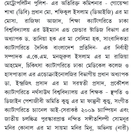
মেট্রোপলিটন পুলিশ- এর অতিরিক্ত কমিশনার - গোয়েন্দা
শাখা (ডিবি) প্রধান মো. শফিকুল ইসলাম (ডিআইজি) এর মা
মোসা. রাজিফা আজাদ, শিক্ষা ক্যাটাগরিতে ঢাকা
বিশ্ববিদ্যালয় এর উইম্যান এন্ড জেন্ডার স্টাডিজ বিভাগ এর
অধ্যাপক ড. তানিয়া হক এর মা সেলিমা হক, সাংবাদিকতা
ক্যাটাগরিতে দৈনিক বাংলাদেশ প্রতিদিন- এর নির্বাহী
সম্পাদক এ.কে.এম. মনজুরুল ইসলাম এর মা রাজিয়া
আহমেদ, চিকিৎসা ক্যাটাগরিতে ঢাকা মেডিকেল কলেজ ও
হাসপাতাল এর এন্ডোক্রাইনোলজির বিভাগীয় প্রধান অধ্যাপক
ডা. ইন্দ্রজিৎ প্রসাদ এর মা সরস্বতী প্রসাদ, প্রকৌশল
ক্যাটাগরিতে নর্থসাউথ বিশ্ববিদ্যালয় এর শিক্ষক – স্থপতি ও
ডিজাইন পেশাজীবী অমিতি কুন্ডু এর মা ফাল্গুনী কুন্ডু, সংগীত
ক্যাটাগরিতে চ্যানেল আই-সেরাকন্ঠ ২০০৯ চ্যাম্পিয়ন এবং
জাতীয় চলচ্চিত্র পুরস্কারপ্রাপ্ত নন্দিত সঙ্গীতশিল্পী সোমনূর
মনির কোনাল এর মা সায়মা মনির মিনু, অভিনয় (নারী)