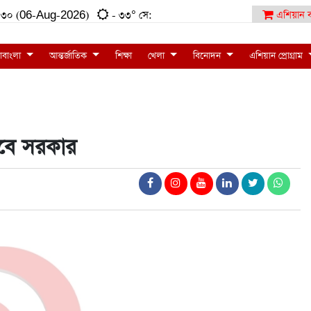
:০৮:৩০ (06-Aug-2026)
- ৩৩° সে:
এশিয়ান ব
াবাংলা
আন্তর্জাতিক
শিক্ষা
খেলা
বিনোদন
এশিয়ান প্রোগ্রাম
াবে সরকার