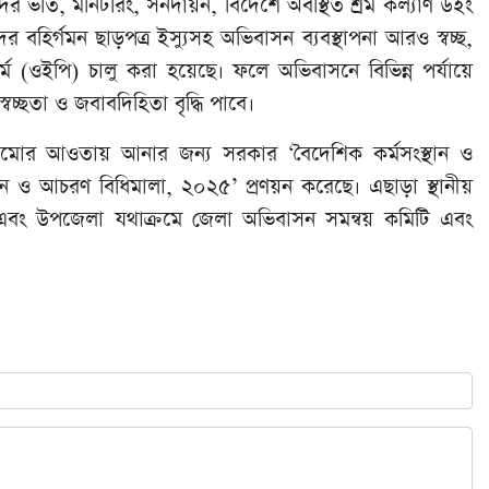
ণার্থীদের ভর্তি, মনিটরিং, সনদায়ন, বিদেশে অবস্থিত শ্রম কল্যাণ উইং
র বহির্গমন ছাড়পত্র ইস্যুসহ অভিবাসন ব্যবস্থাপনা আরও স্বচ্ছ,
্ম (ওইপি) চালু করা হয়েছে। ফলে অভিবাসনে বিভিন্ন পর্যায়ে
বচ্ছতা ও জবাবদিহিতা বৃদ্ধি পাবে।
মোর আওতায় আনার জন্য সরকার ‘বৈদেশিক কর্মসংস্থান ও
্ধন ও আচরণ বিধিমালা, ২০২৫’ প্রণয়ন করেছে। এছাড়া স্থানীয়
েলা এবং উপজেলা যথাক্রমে জেলা অভিবাসন সমন্বয় কমিটি এবং