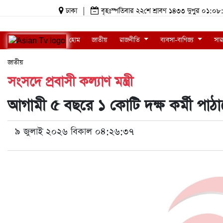
ঢাকা
|
বৃহঃস্পতিবার ২২শে শ্রাবণ ১৪৩৩ দুপুর ০১
হোম
জাতীয়
রাজনীতি
ব্যবসা-বাণিজ্য
সার
জাতীয়
সংসদে প্রবাসী কল্যাণ মন্ত্রী
আগামী ৫ বছরে ১ কোটি দক্ষ কর্মী পাঠ
৯ জুলাই ২০২৬ বিকাল ০৪:২৬:৩৭