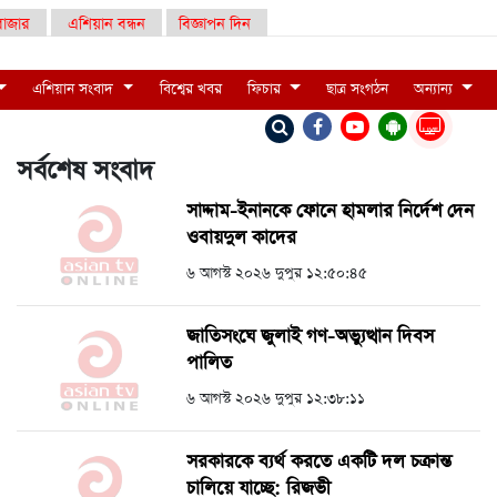
াজার
এশিয়ান বন্ধন
বিজ্ঞাপন দিন
এশিয়ান সংবাদ
বিশ্বের খবর
ফিচার
ছাত্র সংগঠন
অন্যান্য
LIVE
সর্বশেষ সংবাদ
সাদ্দাম-ইনানকে ফোনে হামলার নির্দেশ দেন
ওবায়দুল কাদের
৬ আগস্ট ২০২৬ দুপুর ১২:৫০:৪৫
জাতিসংঘে জুলাই গণ-অভ্যুত্থান দিবস
পালিত
৬ আগস্ট ২০২৬ দুপুর ১২:৩৮:১১
সরকারকে ব্যর্থ করতে একটি দল চক্রান্ত
চালিয়ে যাচ্ছে: রিজভী