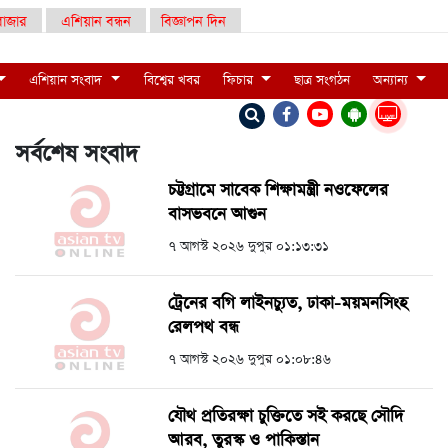
াজার
এশিয়ান বন্ধন
বিজ্ঞাপন দিন
এশিয়ান সংবাদ
বিশ্বের খবর
ফিচার
ছাত্র সংগঠন
অন্যান্য
LIVE
সর্বশেষ সংবাদ
চট্টগ্রামে সাবেক শিক্ষামন্ত্রী নওফেলের
বাসভবনে আগুন
৭ আগস্ট ২০২৬ দুপুর ০১:১৩:৩১
ট্রেনের বগি লাইনচ্যুত, ঢাকা-ময়মনসিংহ
রেলপথ বন্ধ
৭ আগস্ট ২০২৬ দুপুর ০১:০৮:৪৬
যৌথ প্রতিরক্ষা চুক্তিতে সই করছে সৌদি
আরব, তুরস্ক ও পাকিস্তান