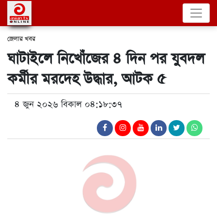
জেলার খবর
ঘাটাইলে নিখোঁজের ৪ দিন পর যুবদল
কর্মীর মরদেহ উদ্ধার, আটক ৫
৪ জুন ২০২৬ বিকাল ০৪:১৮:৩৭