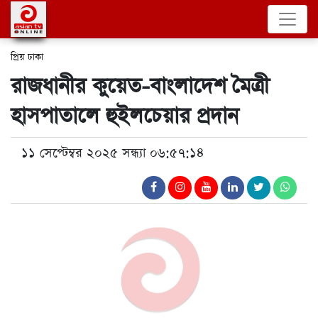
প্রিয় ঢাকা
রাজধানীর কুয়েত-বাংলাদেশ মৈত্রী
হাসপাতালে হুইলচেয়ার প্রদান
১১ সেপ্টেম্বর ২০২৫ সন্ধ্যা ০৬:৫৭:১৪