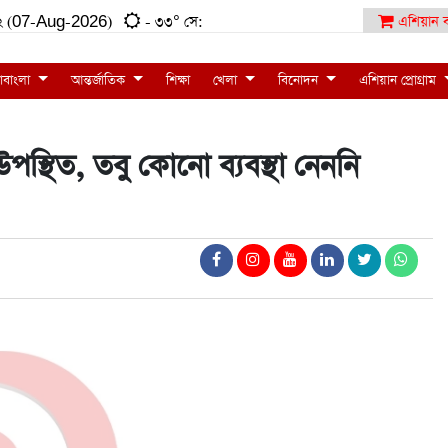
২:১২ (07-Aug-2026)
- ৩৩° সে:
এশিয়ান ব
াবাংলা
আন্তর্জাতিক
শিক্ষা
খেলা
বিনোদন
এশিয়ান প্রোগ্রাম
পস্থিত, তবু কোনো ব্যবস্থা নেননি