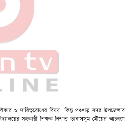
গীকার ও দায়িত্ববোধের বিষয়। কিন্তু পঞ্চগড় সদর উপজেলার
 বিদ্যালয়ের সহকারী শিক্ষক নিশাত তাবাসসুম মৌয়ের আচরণে