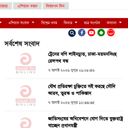
াজার
এশিয়ান বন্ধন
বিজ্ঞাপন দিন
এশিয়ান সংবাদ
বিশ্বের খবর
ফিচার
ছাত্র সংগঠন
অন্যান্য
LIVE
সর্বশেষ সংবাদ
ট্রেনের বগি লাইনচ্যুত, ঢাকা-ময়মনসিংহ
রেলপথ বন্ধ
৭ আগস্ট ২০২৬ দুপুর ০১:০৮:৪৬
যৌথ প্রতিরক্ষা চুক্তিতে সই করছে সৌদি
আরব, তুরস্ক ও পাকিস্তান
৭ আগস্ট ২০২৬ দুপুর ১২:৩৩:৩৫
জাতিসংঘের অধিবেশনে যোগ দিতে যুক্তরাষ্ট্র
যাচ্ছেন প্রধানমন্ত্রী