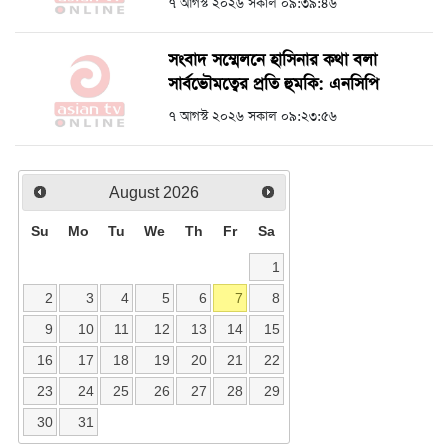
৭ আগস্ট ২০২৬ সকাল ০৯:৩৯:৪৬
সংবাদ সম্মেলনে হাসিনার কথা বলা
সার্বভৌমত্বের প্রতি হুমকি: এনসিপি
৭ আগস্ট ২০২৬ সকাল ০৯:২৩:৫৬
August
2026
Su
Mo
Tu
We
Th
Fr
Sa
1
2
3
4
5
6
7
8
9
10
11
12
13
14
15
16
17
18
19
20
21
22
23
24
25
26
27
28
29
30
31