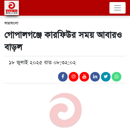
সারাবাংলা
গোপালগঞ্জে কারফিউর সময় আবারও
বাড়ল
১৮ জুলাই ২০২৫ রাত ০৮:৩২:০২