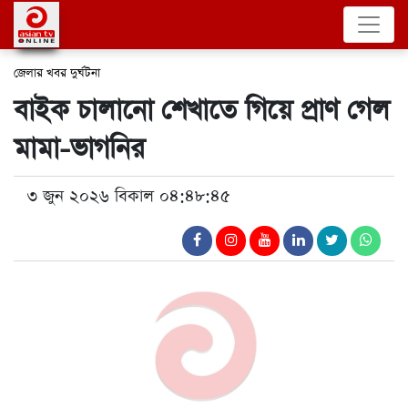
জেলার খবর
দুর্ঘটনা
বাইক চালানো শেখাতে গিয়ে প্রাণ গেল
মামা-ভাগনির
৩ জুন ২০২৬ বিকাল ০৪:৪৮:৪৫