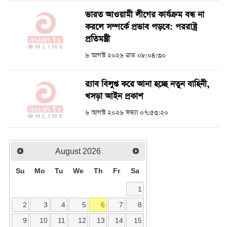
ভারত আওয়ামী লীগের কার্যক্রম বন্ধ না
করলে সম্পর্কে প্রভাব পড়বে: পররাষ্ট্র
প্রতিমন্ত্রী
৬ আগস্ট ২০২৬ রাত ০৮:০৪:৩০
র‍্যাব বিলুপ্ত করে আনা হচ্ছে নতুন বাহিনী,
খসড়া আইন প্রকাশ
৬ আগস্ট ২০২৬ সন্ধ্যা ০৭:৫৩:২০
August
2026
Su
Mo
Tu
We
Th
Fr
Sa
1
2
3
4
5
6
7
8
9
10
11
12
13
14
15