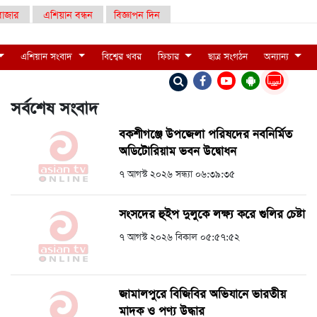
াজার
এশিয়ান বন্ধন
বিজ্ঞাপন দিন
এশিয়ান সংবাদ
বিশ্বের খবর
ফিচার
ছাত্র সংগঠন
অন্যান্য
LIVE
সর্বশেষ সংবাদ
বকশীগঞ্জে উপজেলা পরিষদের নবনির্মিত
অডিটোরিয়াম ভবন উদ্বোধন
৭ আগস্ট ২০২৬ সন্ধ্যা ০৬:৩৯:৩৫
সংসদের হুইপ দুলুকে লক্ষ্য করে গুলির চেষ্টা
৭ আগস্ট ২০২৬ বিকাল ০৫:৫৭:৫২
জামালপুরে বিজিবির অভিযানে ভারতীয়
মাদক ও পণ্য উদ্ধার