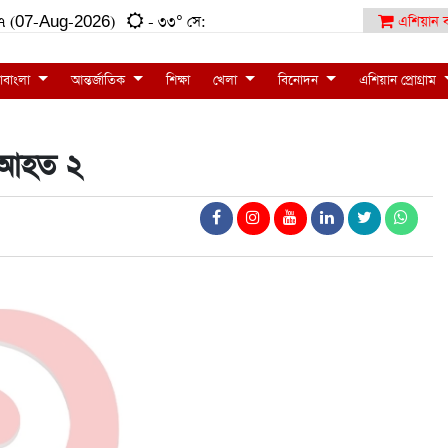
৫০:৩৭ (07-Aug-2026)
- ৩৩° সে:
এশিয়ান ব
াবাংলা
আন্তর্জাতিক
শিক্ষা
খেলা
বিনোদন
এশিয়ান প্রোগ্রাম
, আহত ২