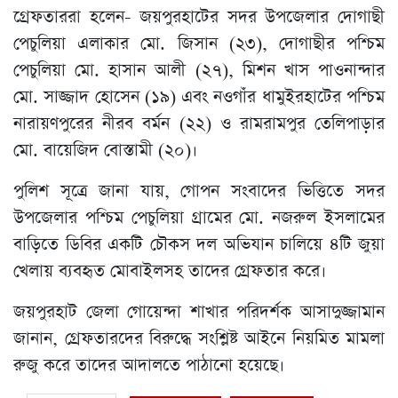
​গ্রেফতাররা হলেন- জয়পুরহাটের সদর উপজেলার দোগাছী
পেচুলিয়া এলাকার মো. জিসান (২৩), দোগাছীর পশ্চিম
পেচুলিয়া মো. হাসান আলী (২৭), মিশন খাস পাওনান্দার
মো. সাজ্জাদ হোসেন (১৯) এবং নওগাঁর ধামুইরহাটের পশ্চিম
নারায়ণপুরের নীরব বর্মন (২২) ও রামরামপুর তেলিপাড়ার
মো. বায়েজিদ বোস্তামী (২০)।
​পুলিশ সূত্রে জানা যায়, গোপন সংবাদের ভিত্তিতে সদর
উপজেলার পশ্চিম পেচুলিয়া গ্রামের মো. নজরুল ইসলামের
বাড়িতে ডিবির একটি চৌকস দল অভিযান চালিয়ে ৪টি জুয়া
খেলায় ব্যবহৃত মোবাইলসহ তাদের গ্রেফতার করে।
​জয়পুরহাট জেলা গোয়েন্দা শাখার পরিদর্শক আসাদুজ্জামান
জানান, গ্রেফতারদের বিরুদ্ধে সংশ্লিষ্ট আইনে নিয়মিত মামলা
রুজু করে তাদের আদালতে পাঠানো হয়েছে।