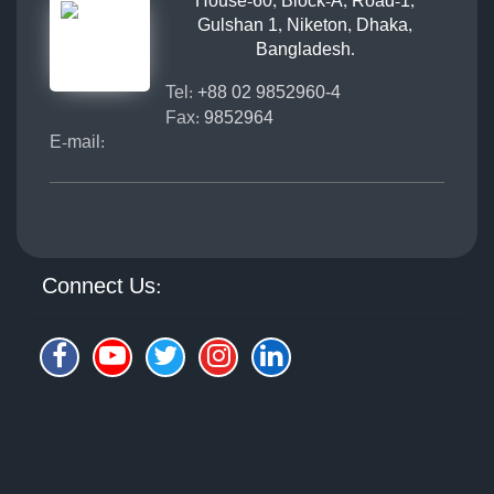
House-60, Block-A, Road-1,
Gulshan 1, Niketon, Dhaka,
Bangladesh.
Tel:
+88 02 9852960-4
Fax:
9852964
E-mail:
Connect Us: