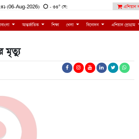
৬:৩৩:৪১ (06-Aug-2026)
- ৩৩° সে:
এশিয়ান ব
াবাংলা
আন্তর্জাতিক
শিক্ষা
খেলা
বিনোদন
এশিয়ান প্রোগ্রাম
মৃত্যু