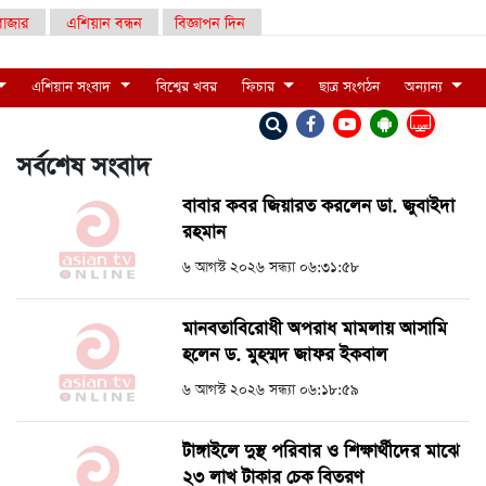
াজার
এশিয়ান বন্ধন
বিজ্ঞাপন দিন
এশিয়ান সংবাদ
বিশ্বের খবর
ফিচার
ছাত্র সংগঠন
অন্যান্য
LIVE
সর্বশেষ সংবাদ
বাবার কবর জিয়ারত করলেন ডা. জুবাইদা
রহমান
৬ আগস্ট ২০২৬ সন্ধ্যা ০৬:৩১:৫৮
মানবতাবিরোধী অপরাধ মামলায় আসামি
হলেন ড. মুহম্মদ জাফর ইকবাল
৬ আগস্ট ২০২৬ সন্ধ্যা ০৬:১৮:৫৯
টাঙ্গাইলে দুস্থ পরিবার ও শিক্ষার্থীদের মাঝে
২৩ লাখ টাকার চেক বিতরণ