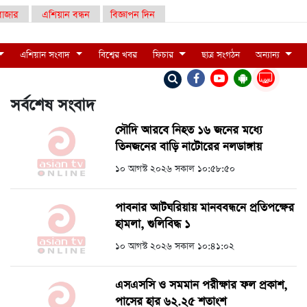
াজার
এশিয়ান বন্ধন
বিজ্ঞাপন দিন
এশিয়ান সংবাদ
বিশ্বের খবর
ফিচার
ছাত্র সংগঠন
অন্যান্য
LIVE
সর্বশেষ সংবাদ
সৌদি আরবে নিহত ১৬ জনের মধ্যে
তিনজনের বাড়ি নাটোরের নলডাঙ্গায়
১০ আগস্ট ২০২৬ সকাল ১০:৫৮:৫০
পাবনার আটঘরিয়ায় মানববন্ধনে প্রতিপক্ষের
হামলা, গুলিবিদ্ধ ১
১০ আগস্ট ২০২৬ সকাল ১০:৪১:০২
এসএসসি ও সমমান পরীক্ষার ফল প্রকাশ,
পাসের হার ৬২.২৫ শতাংশ