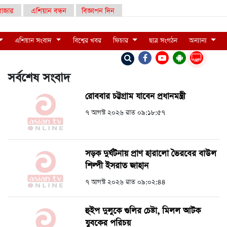
াজার
এশিয়ান বন্ধন
বিজ্ঞাপন দিন
এশিয়ান সংবাদ
বিশ্বের খবর
ফিচার
ছাত্র সংগঠন
অন্যান্য
LIVE
সর্বশেষ সংবাদ
রোববার চট্টগ্রাম যাবেন প্রধানমন্ত্রী
৭ আগস্ট ২০২৬ রাত ০৯:১৮:৫৭
সড়ক দুর্ঘটনায় প্রাণ হারালো ভৈরবের বাউল
শিল্পী ইসরাত জাহান
৭ আগস্ট ২০২৬ রাত ০৯:০২:৪৪
হুইপ দুলুকে গুলির চেষ্টা, ‍মিলল আটক
যুবকের পরিচয়