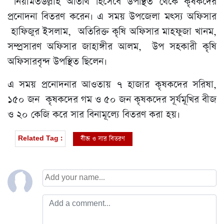
নিয়ামতউল্লাহ অতিথি হিসেবে উপস্থিত থেকে কৃষকদের
প্রনোদনা বিতরণ করেন। এ সময় উপজেলা মৎস্য অফিসার
হাফিজুর ইসলাম, অতিরিক্ত কৃষি অফিসার মাহফুজা খানম,
সম্প্রসারণ অফিসার জাহাঙ্গীর আলম, উপ সহকারী কৃষি
অফিসারবৃন্দ উপস্থিত ছিলেন।
এ সময় প্রনোদনার আওতায় ৭ হাজার কৃষকদের সরিষা,
১৫০ জন কৃষকদের গম ও ৫০ জন কৃষকদের সূর্যমূখির বীজ
ও ২০ কেজি করে সার বিনামূল্যে বিতরণ করা হয়।
বীজ ও সার বিতরণ
Related Tag :