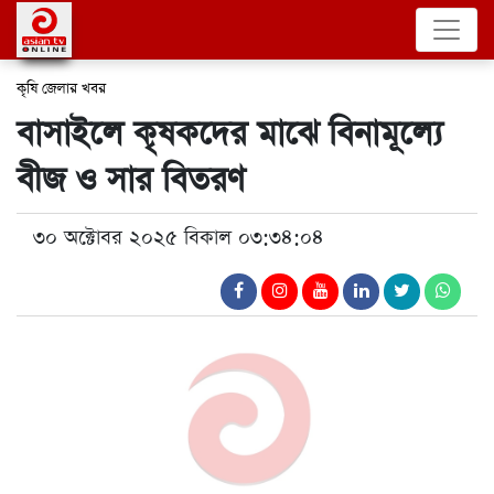
কৃষি
জেলার খবর
বাসাইলে কৃষকদের মাঝে বিনামূল্যে
বীজ ও সার বিতরণ
৩০ অক্টোবর ২০২৫ বিকাল ০৩:৩৪:০৪