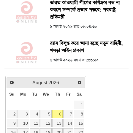
ভারত আওয়ামী লীগের কার্যক্রম বন্ধ না
করলে সম্পর্কে প্রভাব পড়বে: পররাষ্ট্র
প্রতিমন্ত্রী
৬ আগস্ট ২০২৬ রাত ০৮:০৪:৩০
র‍্যাব বিলুপ্ত করে আনা হচ্ছে নতুন বাহিনী,
খসড়া আইন প্রকাশ
৬ আগস্ট ২০২৬ সন্ধ্যা ০৭:৫৩:২০
August
2026
Su
Mo
Tu
We
Th
Fr
Sa
1
2
3
4
5
6
7
8
9
10
11
12
13
14
15
16
17
18
19
20
21
22