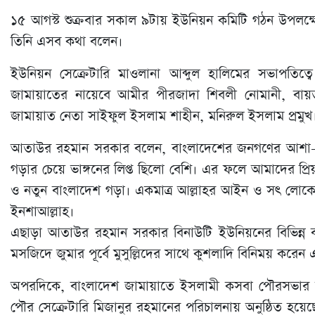
১৫ আগস্ট শুক্রবার সকাল ৯টায় ইউনিয়ন কমিটি গঠন উপলক্ষে
তিনি এসব কথা বলেন।
ইউনিয়ন সেক্রেটারি মাওলানা আব্দুল হালিমের সভাপতিত্
জামায়াতের নায়েবে আমীর পীরজাদা শিবলী নোমানী, বায়ত
জামায়াত নেতা সাইফুল ইসলাম শাহীন, মনিরুল ইসলাম প্রমুখ
আতাউর রহমান সরকার বলেন, বাংলাদেশের জনগণের আশা-আক
গড়ার চেয়ে ভাঙ্গনের লিপ্ত ছিলো বেশি। এর ফলে আমাদের প্রিয় জন
ও নতুন বাংলাদেশ গড়া। একমাত্র আল্লাহর আইন ও সৎ লোকে
ইনশাআল্লাহ।
এছাড়া আতাউর রহমান সরকার বিনাউটি ইউনিয়নের বিভিন্ন বাজা
মসজিদে জুমার পূর্বে মুসুল্লিদের সাথে কুশলাদি বিনিময় কর
অপরদিকে, বাংলাদেশ জামায়াতে ইসলামী কসবা পৌরসভার উদ্যো
পৌর সেক্রেটারি মিজানুর রহমানের পরিচালনায় অনুষ্ঠিত হ