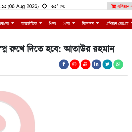
:২৯:১৩ (06-Aug-2026)
- ৩৩° সে:
এশিয়ান ব
াবাংলা
আন্তর্জাতিক
শিক্ষা
খেলা
বিনোদন
এশিয়ান প্রোগ্রাম
স্বপ্ন রুখে দিতে হবে: আতাউর রহমান