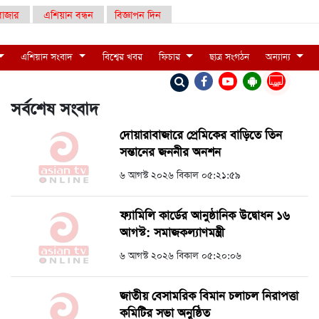
াজার
এশিয়ান বন্ধন
বিজ্ঞাপন দিন
এশিয়ান সংবাদ
বিশ্বের খবর
ফিচার
ছাত্র সংগঠন
অন্যান্য
LIVE
সর্বশেষ সংবাদ
দোয়ারাবাজারে প্রেমিকের বাড়িতে তিন
সন্তানের জননীর অনশন
৬ আগস্ট ২০২৬ বিকাল ০৫:২১:৫৯
ফ্যামিলি কার্ডের আনুষ্ঠানিক উদ্বোধন ১৬
আগস্ট: সমাজকল্যাণমন্ত্রী
৬ আগস্ট ২০২৬ বিকাল ০৫:২০:০৬
জাতীয় বেসামরিক বিমান চলাচল নিরাপত্তা
কমিটির সভা অনুষ্ঠিত