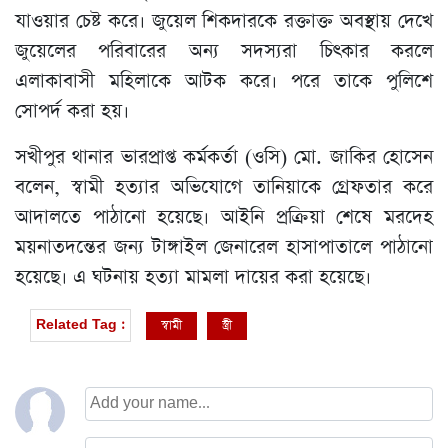
যাওয়ার চেষ্ট করে। জুয়েল শিকদারকে রক্তাক্ত অবস্থায় দেখে
জুয়েলের পরিবারের অন্য সদস্যরা চিৎকার করলে
এলাকাবাসী মহিলাকে আটক করে। পরে তাকে পুলিশে
সোপর্দ করা হয়।
সখীপুর থানার ভারপ্রাপ্ত কর্মকর্তা (ওসি) মো. জাকির হোসেন
বলেন, স্বামী হত্যার অভিযোগে তানিয়াকে গ্রেফতার করে
আদালতে পাঠানো হয়েছে। আইনি প্রক্রিয়া শেষে মরদেহ
ময়নাতদন্তের জন্য টাঙ্গাইল জেনারেল হাসাপাতালে পাঠানো
হয়েছে। এ ঘটনায় হত্যা মামলা দায়ের করা হয়েছে।
স্বামী
স্ত্রী
Related Tag :