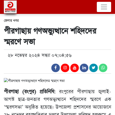
জেলার খবর
পীরগাছায় গণঅভ্যুত্থানে শহিদদের
স্মরণে সভা
২৮ নভেম্বর ২০২৪ সন্ধ্যা ০৭:০৪:৫৬
পীরগাছা (রংপুর) প্রতিনিধি
: রংপুরের পীরগাছায় জুলাই-
আগস্ট ছাত্র-জনতার গণঅভ্যুত্থানে শহিদদের স্মরণে এক
‘স্মরণসভা’ অনুষ্ঠিত হয়েছে। উপজেলা প্রশাসনের আয়োজনে
২৮ নভেম্বর বৃহস্পতিবার দুপুরে উপজেলা পরিষদ হলরুমে এ