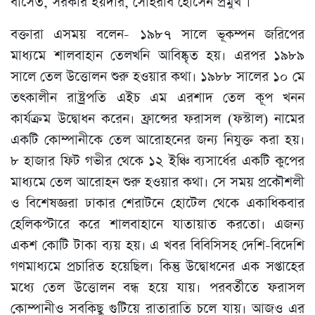
বাসেত, সরকার হয়দার, সোহরাব হোসেন প্রমুখ ।
বক্তারা এসময় বলেন- ১৯৮৭ সালে ভূকম্পন জরিপের
মাধ্যমে শালবাহান তেলখনি আবিষ্কৃত হয়। এরপর ১৯৮৯
সালে তেল উত্তোলন শুরু হওয়ার কথা। ১৯৮৮ সালের ১০ মে
তৎকালীন রাষ্ট্রপতি এইচ এম এরশাদ তেল কূপ খনন
কার্যক্রম উদ্বোধন করেন। ফ্রান্সের ফরাসল (ফস্টাল) নামের
একটি কোম্পানীকে তেল আরোহনের জন্য নিযুক্ত করা হয়।
৮ হাজার ফিট গভীর থেকে ১২ ইঞ্চি ব্যসার্ধের একটি কুপের
মাধ্যমে তেল আরোহন শুরু হওয়ার কথা। সে সময় প্রকৌশলী
ও বিশেষজ্ঞরা ঢাকার শেরাটনে হোটেল থেকে একাধিকবার
হেলিকপ্টারে করে শালবাহানে যাতায়াত করতো। এজন্য
একশ কোটি টাকা ব্যয় হয়। এ খবর বিবিসিসহ দেশি-বিদেশি
গণমাধ্যমে প্রচারিত হয়েছিল। কিন্তু উদ্বোধনের এক সপ্তাহের
মধ্যে তেল উত্তোলন বন্ধ হয়ে যায়। পরবর্তীতে ফরাসল
কোম্পানীও সবকিছু গুটিয়ে রাতারাতি চলে যায়। আজও এর