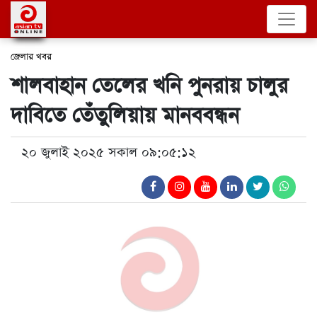
জেলার খবর
শালবাহান তেলের খনি পুনরায় চালুর
দাবিতে তেঁতুলিয়ায় মানববন্ধন
২০ জুলাই ২০২৫ সকাল ০৯:০৫:১২