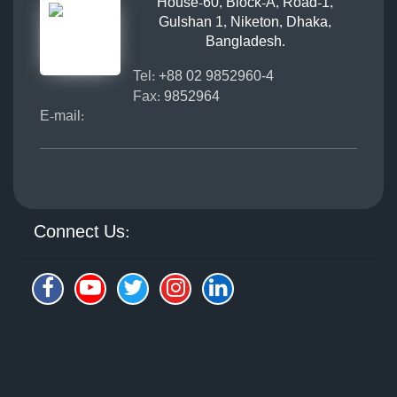
House-60, Block-A, Road-1,
Gulshan 1, Niketon, Dhaka,
Bangladesh.
Tel:
+88 02 9852960-4
Fax:
9852964
E-mail:
Connect Us: