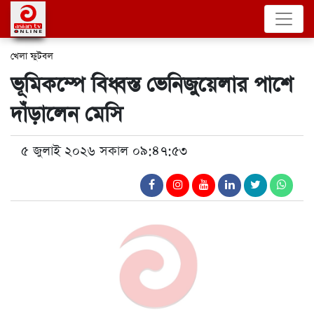
খেলা
ফুটবল
ভূমিকম্পে বিধ্বস্ত ভেনিজুয়েলার পাশে
দাঁড়ালেন মেসি
৫ জুলাই ২০২৬ সকাল ০৯:৪৭:৫৩