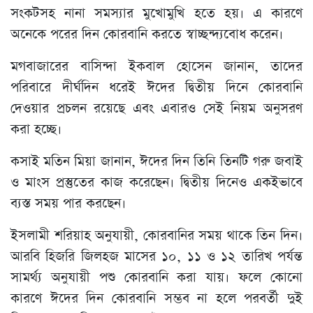
সংকটসহ নানা সমস্যার মুখোমুখি হতে হয়। এ কারণে
অনেকে পরের দিন কোরবানি করতে স্বাচ্ছন্দ্যবোধ করেন।
মগবাজারের বাসিন্দা ইকবাল হোসেন জানান, তাদের
পরিবারে দীর্ঘদিন ধরেই ঈদের দ্বিতীয় দিনে কোরবানি
দেওয়ার প্রচলন রয়েছে এবং এবারও সেই নিয়ম অনুসরণ
করা হচ্ছে।
কসাই মতিন মিয়া জানান, ঈদের দিন তিনি তিনটি গরু জবাই
ও মাংস প্রস্তুতের কাজ করেছেন। দ্বিতীয় দিনেও একইভাবে
ব্যস্ত সময় পার করছেন।
ইসলামী শরিয়াহ অনুযায়ী, কোরবানির সময় থাকে তিন দিন।
আরবি হিজরি জিলহজ মাসের ১০, ১১ ও ১২ তারিখ পর্যন্ত
সামর্থ্য অনুযায়ী পশু কোরবানি করা যায়। ফলে কোনো
কারণে ঈদের দিন কোরবানি সম্ভব না হলে পরবর্তী দুই