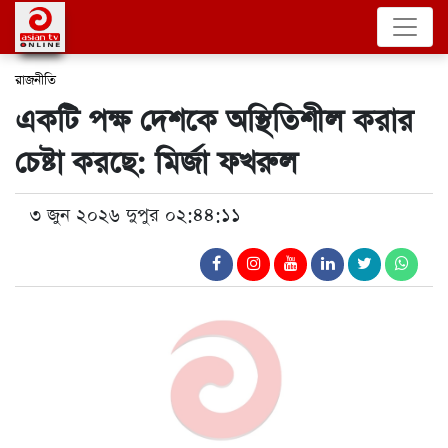
রাজনীতি
একটি পক্ষ দেশকে অস্থিতিশীল করার
চেষ্টা করছে: মির্জা ফখরুল
৩ জুন ২০২৬ দুপুর ০২:৪৪:১১