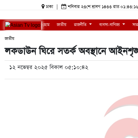
ঢাকা
|
শনিবার ২৩শে শ্রাবণ ১৪৩৩ রাত ০১:৪৩
হোম
জাতীয়
রাজনীতি
ব্যবসা-বাণিজ্য
সার
জাতীয়
লকডাউন ঘিরে সতর্ক অবস্থানে আইনশৃঙ্
১২ নভেম্বর ২০২৫ বিকাল ০৫:১০:৪২