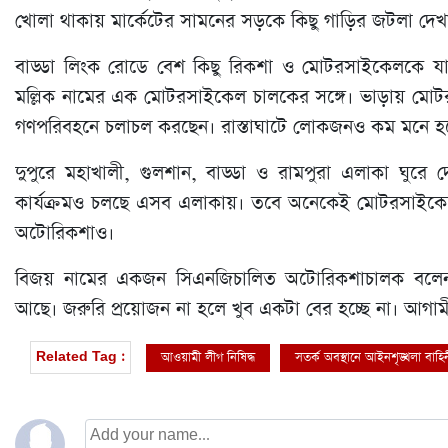
খোলা থাকায় মার্কেটের সামনের সড়কে কিছু গাড়ির জটলা দেখ
বাড্ডা লিংক রোডে বেশ কিছু রিকশা ও মোটরসাইকেলকে যাত্
মল্লিক নামের এক মোটরসাইকেল চালকের সঙ্গে। ভাড়ায় মোটর
গণপরিবহনে চলাচল করছেন। রাস্তাঘাটে লোকজনও কম মনে হচ
দুপুরে মহাখালী, গুলশান, বাড্ডা ও রামপুরা এলাকা ঘুরে দে
কার্যক্রমও চলছে এসব এলাকায়। তবে অনেকেই মোটরসাইকে
অটোরিকশাও।
বিজয় নামের একজন সিএনজিচালিত অটোরিকশাচালক বলে
আছে। জরুরি প্রয়োজন না হলে খুব একটা বের হচ্ছে না। আগা
আওয়ামী লীগ নিষিদ্ধ
সতর্ক অবস্থানে আইনশৃঙ্খলা বাহি
Related Tag :