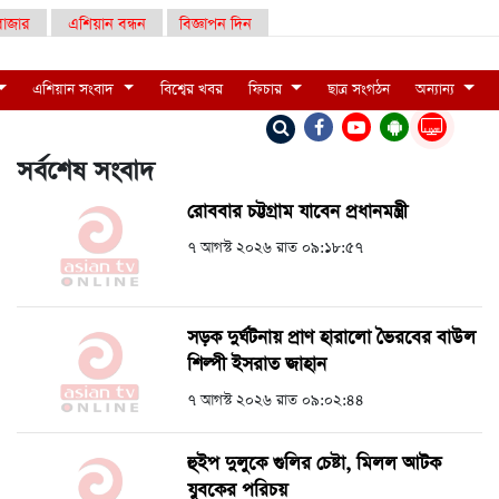
াজার
এশিয়ান বন্ধন
বিজ্ঞাপন দিন
এশিয়ান সংবাদ
বিশ্বের খবর
ফিচার
ছাত্র সংগঠন
অন্যান্য
LIVE
সর্বশেষ সংবাদ
রোববার চট্টগ্রাম যাবেন প্রধানমন্ত্রী
৭ আগস্ট ২০২৬ রাত ০৯:১৮:৫৭
সড়ক দুর্ঘটনায় প্রাণ হারালো ভৈরবের বাউল
শিল্পী ইসরাত জাহান
৭ আগস্ট ২০২৬ রাত ০৯:০২:৪৪
হুইপ দুলুকে গুলির চেষ্টা, ‍মিলল আটক
যুবকের পরিচয়