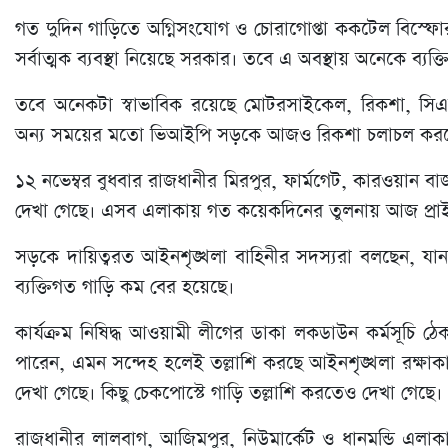
গত দুদিন গাড়িতে অগ্নিসংযোগ ও চোরাগোপ্তা ককটেল বিস্ফো
সর্বাত্মক ব্যবস্থা নিয়েছে সরকার। তবে এ অবস্থায় অনেকে ব্য
তবে অনেকটা স্বাভাবিক রয়েছে মোটরসাইকেল, রিকশা, সিএ
অন্য সময়ের মতো ভিআইপি সড়কে আজও রিকশা চলাচল করতে 
১২ নভেম্বর বুধবার রাজধানীর মিরপুর, ফার্মগেট, কারওয়ান বা
দেখা গেছে। এসব এলাকায় গত কয়েকদিনের তুলনায় আজ প্রা
সড়কে দায়িত্বরত আইনশৃঙ্খলা বাহিনীর সদস্যরা বলছেন, যা
ব্যক্তিগত গাড়ি কম বের হয়েছে।
কার্যক্রম নিষিদ্ধ আওয়ামী লীগের ডাকা লকডাউন কর্মসূচি ঠ
পারেন, এমন সন্দেহ হলেই তল্লাশি করছে আইনশৃঙ্খলা রক্ষাকা
দেখা গেছে। কিছু চেকপোস্টে গাড়ি তল্লাশি করতেও দেখা গেছে।
রাজধানীর লালবাগ, আজিমপুর, নিউমার্কেট ও ধানমন্ডি এলাকা