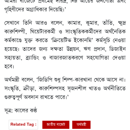
আমরা বাজেটে প্রথমেই দরিদ্র, নিম্ন আয়ের জনগোষ্ঠী এবং
গৃহিণীদের অগ্রাধিকার দিয়েছি।’
সেখানে তিনি আরও বলেন, কামার, কুমার, তাঁতি, ক্ষুদ্র
কারুশিল্পী, থিয়েটারকর্মী ও সাংস্কৃতিককর্মীদের অর্থনৈতিক
কর্মকাণ্ডে যুক্ত করতে ‘ক্রিয়েটিভ ইকোনমি’ কর্মসূচি নেওয়া
হয়েছে। তাদের জন্য দক্ষতা উন্নয়ন, ঋণ প্রদান, ডিজাইন
সহায়তা, ব্র্যান্ডিং ও বাজারজাতকরণে সহযোগিতা দেওয়া
হবে।
অর্থমন্ত্রী বলেন, ‘জিডিপি শুধু শিল্প-কারখানা থেকে আসে না।
সংস্কৃতি, ক্রীড়া, কারুশিল্পসহ সৃজনশীল খাতও অর্থনীতিতে
গুরুত্বপূর্ণ অবদান রাখতে পারে।’
সূত্র: কালের কণ্ঠ
জাতীয় বাজেট
অর্থমন্ত্রী
Related Tag :