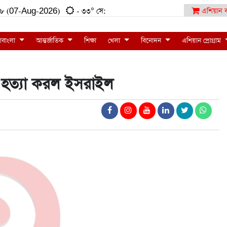
৫:৫৮ (07-Aug-2026)
- ৩৩° সে:
এশিয়ান ব
াবাংলা
আন্তর্জাতিক
শিক্ষা
খেলা
বিনোদন
এশিয়ান প্রোগ্রাম
 হত্যা করল ইসরাইল