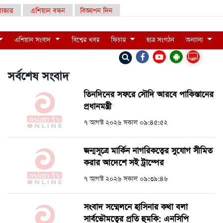
াজার
এশিয়ান বন্ধন
বিজ্ঞাপন দিন
এশিয়ান সংবাদ
বিশ্বের খবর
ফিচার
ছাত্র সংগঠন
অন্যান্য
LIVE
সর্বশেষ সংবাদ
তিনদিনের সফরে সৌদি আরবে পাকিস্তানের
প্রধানমন্ত্রী
৭ আগস্ট ২০২৬ সকাল ০৯:৪৫:৫২
জন্মসূত্রে মার্কিন নাগরিকত্বের সুযোগ সীমিত
করার আদেশে সই ট্রাম্পের
৭ আগস্ট ২০২৬ সকাল ০৯:৩৯:৪৬
সংবাদ সম্মেলনে হাসিনার কথা বলা
সার্বভৌমত্বের প্রতি হুমকি: এনসিপি