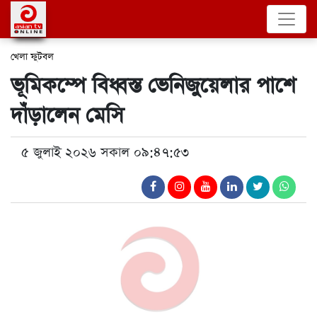
খেলা
ফুটবল
ভূমিকম্পে বিধ্বস্ত ভেনিজুয়েলার পাশে
দাঁড়ালেন মেসি
৫ জুলাই ২০২৬ সকাল ০৯:৪৭:৫৩