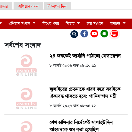
াজার
এশিয়ান বন্ধন
বিজ্ঞাপন দিন
এশিয়ান সংবাদ
বিশ্বের খবর
ফিচার
ছাত্র সংগঠন
অন্যান্য
LIVE
সর্বশেষ সংবাদ
২৪ জনকেই জার্মানি পাঠাচ্ছে ফেডারেশন
৮ আগস্ট ২০২৬ রাত ০৮:৩০:৩১
জুলাইয়ের চেতনাকে ধারণ করে সবাইকে
ঐক্যবদ্ধ থাকতে হবে: পানিসম্পদ মন্ত্রী
৮ আগস্ট ২০২৬ রাত ০৮:০৪:১২
শেখ হাসিনার নির্দেশেই সালাহউদ্দিন
আহমদকে গুম করা হয়েছিল