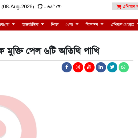
:০১ (08-Aug-2026)
- ৩৩° সে:
এশিয়ান ব
াবাংলা
আন্তর্জাতিক
শিক্ষা
খেলা
বিনোদন
এশিয়ান প্রোগ্রাম
 মুক্তি পেল ৬টি অতিথি পাখি