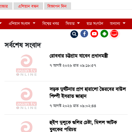
াজার
এশিয়ান বন্ধন
বিজ্ঞাপন দিন
এশিয়ান সংবাদ
বিশ্বের খবর
ফিচার
ছাত্র সংগঠন
অন্যান্য
LIVE
সর্বশেষ সংবাদ
রোববার চট্টগ্রাম যাবেন প্রধানমন্ত্রী
৭ আগস্ট ২০২৬ রাত ০৯:১৮:৫৭
সড়ক দুর্ঘটনায় প্রাণ হারালো ভৈরবের বাউল
শিল্পী ইসরাত জাহান
৭ আগস্ট ২০২৬ রাত ০৯:০২:৪৪
হুইপ দুলুকে গুলির চেষ্টা, ‍মিলল আটক
যুবকের পরিচয়