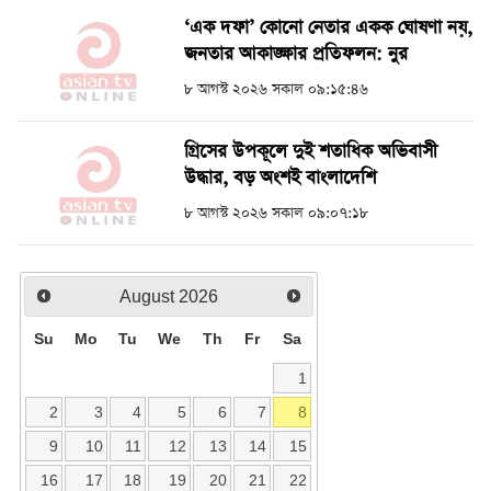
‘এক দফা’ কোনো নেতার একক ঘোষণা নয়,
জনতার আকাঙ্ক্ষার প্রতিফলন: নুর
৮ আগস্ট ২০২৬ সকাল ০৯:১৫:৪৬
গ্রিসের উপকূলে দুই শতাধিক অভিবাসী
উদ্ধার, বড় অংশই বাংলাদেশি
৮ আগস্ট ২০২৬ সকাল ০৯:০৭:১৮
August
2026
Su
Mo
Tu
We
Th
Fr
Sa
1
2
3
4
5
6
7
8
9
10
11
12
13
14
15
16
17
18
19
20
21
22