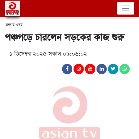
জেলার খবর
পঞ্চগড়ে চারলেন সড়কের কাজ শুরু
১ ডিসেম্বর ২০২৫ সকাল ০৯:০৬:০২