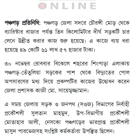
পঞ্চগড় প্রতিনিধি
: পঞ্চগড় জেলা সদরে চৌরঙ্গী মোড় থেকে
ব্যারিস্টার বাজার পর্যন্ত তিন কিলোমিটার দীর্ঘ সড়কটি চার
লেনে উন্নীত করার কাজ শুরু হয়েছে। এ কাজে ব্যয় ধরা
হয়েছে ৪৯ কোটি ৬১ লাখ ৫৭ হাজার টাকা।
৩০ নভেম্বর রোববার বিকেলে শহরের শিংপাড়া এলাকায়
পঞ্চগড়-তেঁতুলিয়া সড়কের পাশ থেকে বিদ্যুতের পোল
অপসারণের মধ্য দিয়ে প্রকল্পটির কাজের উদ্বোধন করেন
জেলা প্রশাসক কাজী মো. সায়েমুজ্জামান।
এ সময় জেলায় সড়ক ও জনপথ (সওজ) বিভাগের নির্বাহী
প্রকৌশলী সুলতান মাহমুদ, উপ-বিভাগীয় প্রকৌশলী
মোতাহার আলী, নেসকো পঞ্চগড়ের ভারপ্রাপ্ত প্রকৌশলী
মাসুদ পারভেজসহ সংশ্লিষ্ট কর্মকর্তারা উপস্থিত ছিলেন।