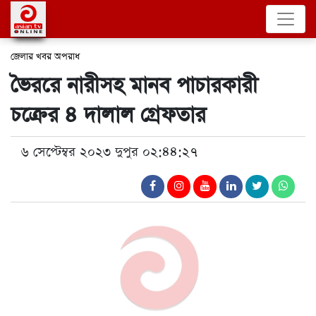
জেলার খবর
অপরাধ
ভৈররে নারীসহ মানব পাচারকারী
চক্রের ৪ দালাল গ্রেফতার
৬ সেপ্টেম্বর ২০২৩ দুপুর ০২:৪৪:২৭