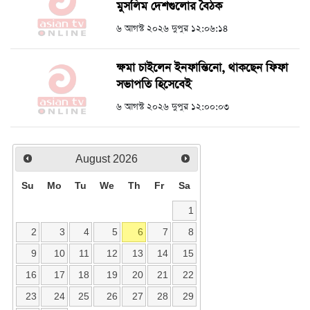
মুসলিম দেশগুলোর বৈঠক
৬ আগস্ট ২০২৬ দুপুর ১২:০৬:১৪
ক্ষমা চাইলেন ইনফান্তিনো, থাকছেন ফিফা
সভাপতি হিসেবেই
৬ আগস্ট ২০২৬ দুপুর ১২:০০:০৩
August
2026
Su
Mo
Tu
We
Th
Fr
Sa
1
2
3
4
5
6
7
8
9
10
11
12
13
14
15
16
17
18
19
20
21
22
23
24
25
26
27
28
29