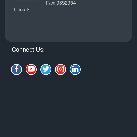
Fax:
9852964
কখনো কখনো শুধু চোখের নিচে, নাকের চারপাশে বা ছোট
E-mail:
কোনো দাগের ওপর সামান্য কনসিলারই যথেষ্ট।কনসিলার আর
কেবল পেশাদারদের গোপন কোনো বিষয় হয়ে থাকল না। এটি
হয়ে উঠল নিত্যদিনের অতি প্রয়োজনীয় একটি অনুষঙ্গ। ব্যস্ত
সকাল, অনলাইন মিটিং, বিশ্ববিদ্যালয়ের ক্লাস কিংবা ঝটপট
Connect Us:
কোথাও বেরিয়ে যাওয়ার জন্য এটি একদম উপযুক্ত। সহজে
এবং দ্রুত ব্যবহার করা যায় বলে আধুনিক বাংলাদেশি
জীবনযাত্রার সাথে কনসিলার চমৎকারভাবে মিশে গেছে।কিন্তু
চাহিদা বাড়লেও অনেকদিন পর্যন্ত কিন্তু আমাদের দেশে
কনসিলারসহ অধিকাংশ মেকআপ সামগ্রী ছিল আমদানিনির্ভর।
এসব পণ্য ছিল মূলত বিদেশি ব্র্যান্ডের, যা ব্যয়বহুল এবং
সহজলভ্য ছিল না। পাশাপাশি, অনেক কনসিলার বাংলাদেশের
মানুষের ত্বকের রঙ কিংবা দেশের গরম ও আর্দ্র আবহাওয়ার