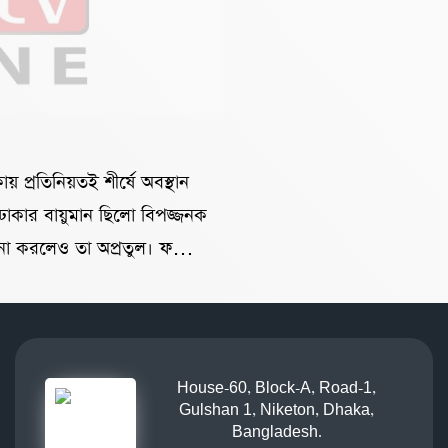
 প্রতিনিয়তই শীর্ষে অবস্থান
 ঢাকার বায়ুমান ছিলো বিপজ্জনক
লনা করলেও তা অপ্রতুল। ফলে
ীত হয়েছে, তাতে সবাইকে ঘরের
যা কোনভাবেই সম্ভব হবে না এই
ি, নানা ধরনের শ্বাসতন্ত্রীয়
েলায় পরিবেশবাদী সাতটি
House-60, Block-A, Road-1,
স ইউনিটিতে আয়োজিত এক সংবাদ
Gulshan 1, Niketon, Dhaka,
Bangladesh.
মধ্যে মাটি বহনকারী ট্রাকগুলো