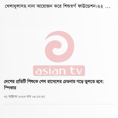
খেলাধুলাসহ নানা আয়োজন করে শিশুস্বর্গ ফাউন্ডেশন।২২ মে
বুধবার দিনভর ওই আশ্রয়ন প্রকল্পের মাঠে নদীর তীরে
শিশুদের জন্য বিস্কুট দৌড়, ব্যাঙ লাফ, মোরগ লড়াইসহ নানা
ধরনের খেলার আয়োজন করে স্বেচ্ছাসেবী সংগঠনটির তরুণরা।
বিভিন্ন গ্রুপে খেলায় অংশ নেয় শতাধিক শিক্ষার্থী।এ সময়
উচ্ছ্বসিত শিশুদের সাথে আনন্দে মাতেন অভিভাবকরাও। তাদের
জন্যেও মিউজিক্যাল বল খেলার আয়োজন করা হয়। খেলা
শেষে দুপুরে শিশুদের জন্য খাবারের আয়োজন করে তারা। পরে
খেলায় বিজয়ীদের হাতে পুরস্কার হিসেবে ব্যাগসহ বিভিন্ন শিক্ষা
দেশের প্রতিটি শিশুকে শেখ রাসেলের চেতনায় গড়ে তুলতে হবে:
উপকরণ তুলে দেয়া হয়।এ সময় আশ্রয়নের বাসিন্দা বীর
স্পিকার
মুক্তিযোদ্ধা খাকছার আলম, শিশুস্বর্গ পঞ্চগড়ের মেন্টর মুরাদ
৩১ অক্টোবর ২০২৩ রাত ০৮:১২:৩২
হাসান, প্রেসিডেন্ট আফিরুল ইসলামসহ সংগঠনের সদস্যরা
উপস্থিত ছিলেন।শিশুস্বর্গ পঞ্চগড়ের মেন্টর মুরাদ হাসান বলেন,