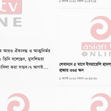
৮ আগস্ট ২০২৬ সকাল ১০:৪৭:১৪
কে আরও ঐক্যবদ্ধ ও আত্মনির্ভর
চি। তিনি বলেছেন, মুসলিমরা
লেবাননে ৫ মাসে ইসরায়েলি হামল
কাবিলা করা সম্ভব।৭ আগস্ট
হাজার ৩৩৫ জন
লেন, ইরানের সশস্ত্র বাহিনী
৮ আগস্ট ২০২৬ সকাল ০৮:৪৫:৩৬
ি, সক্ষমতা ও শক্তিমত্তার প্রমাণ
 পারস্পরিক সহযোগিতার
 নিজেদের ওপর নির্ভর করার
থাকলে বহিরাগতদের তৈরি বিভিন্ন