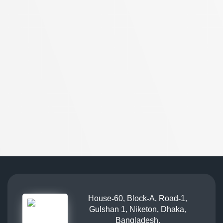
House-60, Block-A, Road-1,
Gulshan 1, Niketon, Dhaka,
Bangladesh.