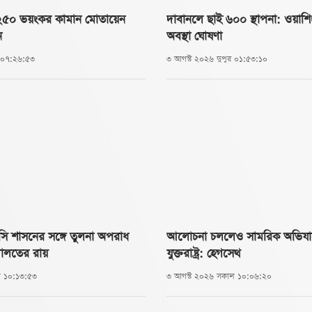
ে ২৫০ ভয়ংকর কামান মোতায়েন
দাবানলে ছাই ৬০০ স্থাপনা: ওয়াশি
ন
অবস্থা ঘোষণা
া ০৭:২৬:৫৩
৩ আগস্ট ২০২৬ দুপুর ০১:৫৩:১০
ি শাসনের সঙ্গে তুলনা অপরাধ
আলোচনা চললেও সামরিক অভিযানের 
দালতের রায়
যুক্তরাষ্ট্র: হেগসেথ
ল ১০:১৩:৫৩
৩ আগস্ট ২০২৬ সকাল ১০:০৬:২০