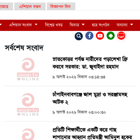
াজার
এশিয়ান বন্ধন
বিজ্ঞাপন দিন
এশিয়ান সংবাদ
বিশ্বের খবর
ফিচার
ছাত্র সংগঠন
অন্যান্য
LIVE
সর্বশেষ সংবাদ
স্নাতকোত্তর পর্যন্ত নারীদের পড়ালেখা ফ্রি
করবে সরকার: ডা. জুবাইদা রহমান
৯ আগস্ট ২০২৬ বিকাল ০৩:১৪:৩৪
চাঁপাইনবাবগঞ্জে জাল মুদ্রা ও সরঞ্জামসহ
আটক ২
৯ আগস্ট ২০২৬ বিকাল ০৩:০০:৩০
প্রতিটি শিক্ষার্থীকে একটি করে গাছ
লাগানোর আহ্বান প্রতিমন্ত্রী আমিনুল হকের